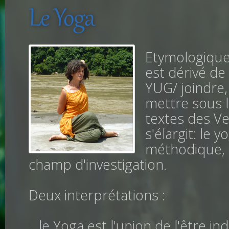
Le Yoga
Etymologiqu
est dérivé de 
YUG/ joindre, 
mettre sous l
textes des Ved
s'élargit: le y
méthodique, q
champ d'investigation.
Deux interprétations :
le Yoga est l'union de l'être in